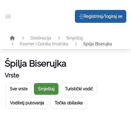
Registriraj/logiraj se
Otvori glavni meni
Destinacija
Smještaj
Kvarner i Gorska hrvatska
Spilja Biserujka
Špilja Biserujka
Vrste
Sve vrste
Smještaj
Turistički vodič
Voditelj putovanja
Točka obilaska