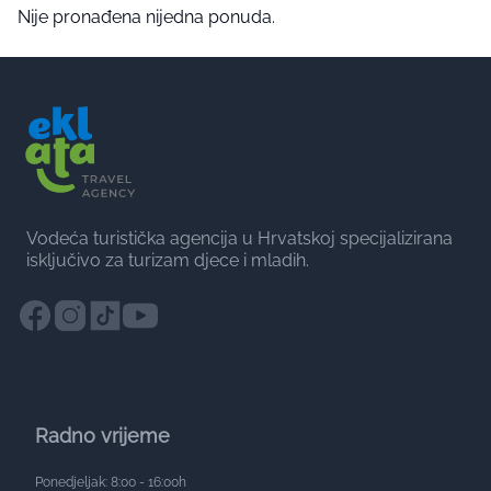
Nije pronađena nijedna ponuda.
Vodeća turistička agencija u Hrvatskoj specijalizirana
isključivo za turizam djece i mladih.
Radno vrijeme
Ponedjeljak: 8:00 - 16:00h