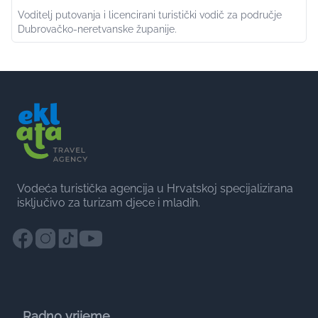
Voditelj putovanja i licencirani turistički vodič za područje
Dubrovačko-neretvanske županije.
Vodeća turistička agencija u Hrvatskoj specijalizirana
isključivo za turizam djece i mladih.
Radno vrijeme