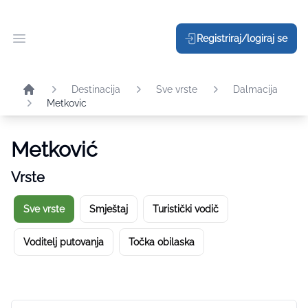
Registriraj/logiraj se
Otvori glavni meni
Destinacija
Sve vrste
Dalmacija
Metkovic
Metković
Vrste
Sve vrste
Smještaj
Turistički vodič
Voditelj putovanja
Točka obilaska