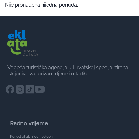
Nije pronađena nijedna ponuda.
Vodeća turistička agencija u Hrvatskoj specijalizirana
isključivo za turizam djece i mladih.
Radno vrijeme
Ponedjeljak: 8:00 - 16:00h