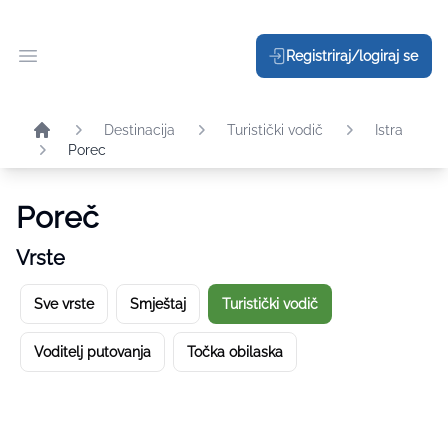
Registriraj/logiraj se
Otvori glavni meni
Destinacija
Turistički vodič
Istra
Porec
Poreč
Vrste
Sve vrste
Smještaj
Turistički vodič
Voditelj putovanja
Točka obilaska