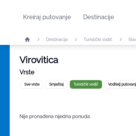
Kreiraj putovanje
Destinacije
Destinacija
Turistički vodič
Sla
Virovitica
Vrste
Sve vrste
Smještaj
Turistički vodič
Voditelj putovan
Nije pronađena nijedna ponuda.