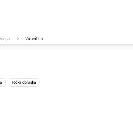
vonija
Virovitica
ja
Točka obilaska