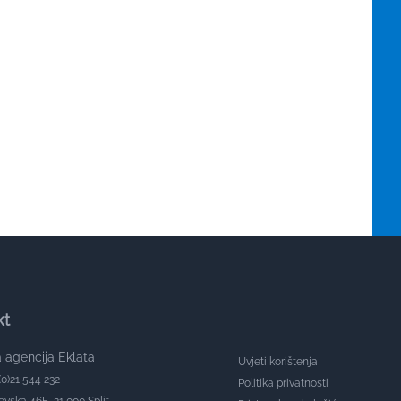
kt
 agencija Eklata
Uvjeti korištenja
(0)21 544 232
Politika privatnosti