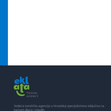
Vodeća turistička agencija u Hrvatskoj specijalizirana isključivo za
turizam djece i mladih.