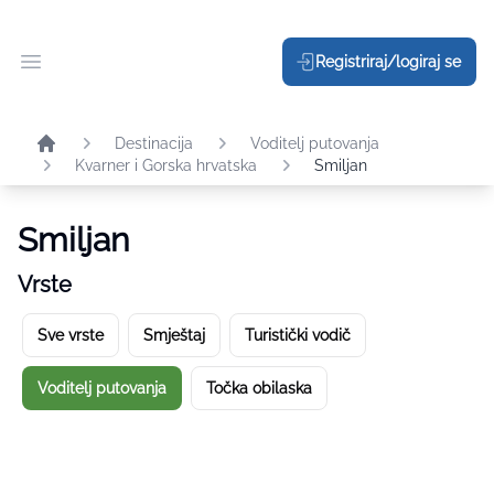
Registriraj/logiraj se
Otvori glavni meni
Destinacija
Voditelj putovanja
Kvarner i Gorska hrvatska
Smiljan
Smiljan
Vrste
Sve vrste
Smještaj
Turistički vodič
Voditelj putovanja
Točka obilaska