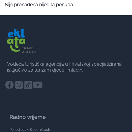
Nije pronađena nijedna ponuda.
Vodeća turistička agencija u Hrvatskoj specijalizirana
isključivo za turizam djece i mladih.
Radno vrijeme
Ponedjeljak: 8:00 - 16:00h