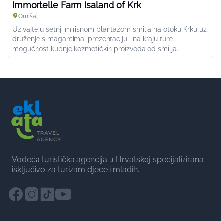
Immortelle Farm Isaland of Krk
Omišalj
Uživajte u šetnji mirisnom plantažom smilja na otoku Krku uz
druženje s magarcima, prezentaciju i na kraju ture
mogućnost kupnje kozmetičkih proizvoda od smilja.
Vodeća turistička agencija u Hrvatskoj specijalizirana
isključivo za turizam djece i mladih.