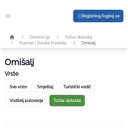
Registriraj/logiraj se
Otvori glavni meni
Destinacija
Točka obilaska
Kvarner i Gorska hrvatska
Omisalj
Omišalj
Vrste
Sve vrste
Smještaj
Turistički vodič
Voditelj putovanja
Točka obilaska